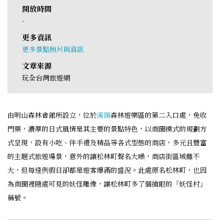
開放時間
-
更多資訊
更多景點照片與資訊
文章來源
玩全台灣旅遊網
由明山森林會館所設立，位於
溪頭
森林遊樂區的第二入口處，免收
門票，濃厚的日式風情是其主要的景點特色，以商圈模式的規劃方
式呈現，設有小吃、伴手禮及精品等各式型態的商店，多元且豐富
的主題式旅遊場景，意外的讓松林町聲名大噪，商店街區域雖不
大，但每逢例假日卻都是遊客爆滿的盛況。此處原名松林町，也因
為商圈裡隨處可見的妖怪雕像，讓松林町多了個搶眼的「妖怪村」
稱號。